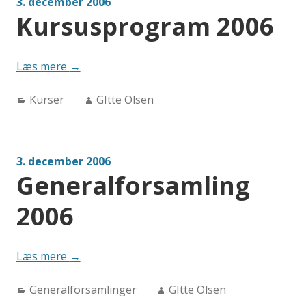
3. december 2006
Kursusprogram 2006
“Kursusprogram
Læs mere
→
2006”
Categories:
Author:
Kurser
GItte Olsen
3. december 2006
Generalforsamling
2006
“Generalforsamling
Læs mere
→
2006”
Categories:
Author:
Generalforsamlinger
GItte Olsen