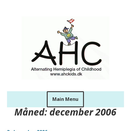
Skip
to
ahckids
content
Main Menu
Måned:
december 2006