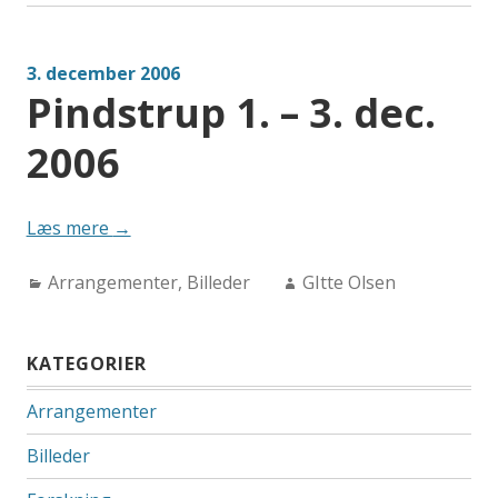
3. december 2006
Pindstrup 1. – 3. dec.
2006
“Pindstrup
Læs mere
→
1.
Categories:
Author:
Arrangementer
–
,
Billeder
GItte Olsen
3.
dec.
KATEGORIER
2006”
Arrangementer
Billeder