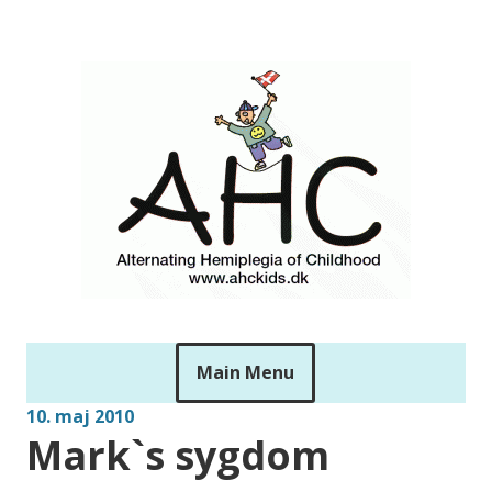
Skip
to
ahckids
content
Main Menu
10. maj 2010
Mark`s sygdom