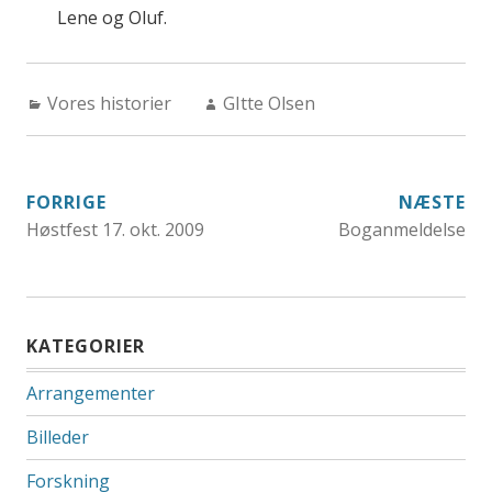
Lene og Oluf.
Categories:
Author:
Vores historier
GItte Olsen
INDLÆGSNAVIGATION
FORRIGE
NÆSTE
Høstfest 17. okt. 2009
Boganmeldelse
KATEGORIER
Arrangementer
Billeder
Forskning