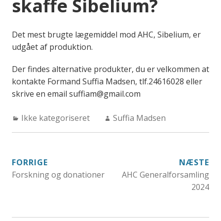
skaffe Sibelium?
Det mest brugte lægemiddel mod AHC, Sibelium, er
udgået af produktion.
Der findes alternative produkter, du er velkommen at
kontakte Formand Suffia Madsen, tlf.24616028 eller
skrive en email suffiam@gmail.com
Categories:
Author:
Ikke kategoriseret
Suffia Madsen
INDLÆGSNAVIGATION
FORRIGE
NÆSTE
Forskning og donationer
AHC Generalforsamling
2024