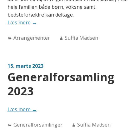
hele familien både børn, voksne samt
bedsteforældre kan deltage.
“AHC
Læs mere
→
Familietræf
Categories:
Author:
Arrangementer
den
Suffia Madsen
18.
-19.
nov.
15. marts 2023
2023”
Generalforsamling
2023
“Generalforsamling
Læs mere
→
2023”
Categories:
Author:
Generalforsamlinger
Suffia Madsen