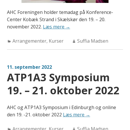
AHC Foreningen holder temadag på Konference-
Center Kobæk Strand i Skælskør den 19. – 20.
“Temadag
november 2022.
Læs mere
→
på
Categories:
Author:
Arrangementer
,
Kurser
Kobæk
Suffia Madsen
Strand
Konferencecenter
19.
11. september 2022
–
ATP1A3 Symposium
20.
nov.
19. – 21. oktober 2022
2022”
AHC og ATP1A3 Symposium i Edinburgh og online
“ATP1A3
den 19. -21. oktober 2022
Læs mere
→
Symposium
Categories:
Author:
Arrangementer
,
Kurser
Suffia Madsen
19.