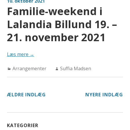
10. oktober 2021
Familie-weekend i
Lalandia Billund 19. –
21. november 2021
“Familie-
Læs mere
→
weekend
Categories:
Author:
Arrangementer
i
Suffia Madsen
Lalandia
Billund
19.
NAVIGATION
ÆLDRE INDLÆG
NYERE INDLÆG
–
TIL
21.
november
INDLÆG
2021”
KATEGORIER