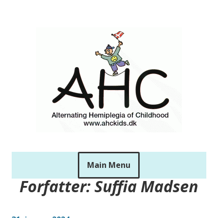
Skip
to
ahckids
content
Main Menu
Forfatter:
Suffia Madsen