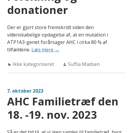
donationer
Der er gjort store fremskridt siden den
videnskabelige opdagelse af, at en mutation i
ATP1A3-genet forårsager AHC i cirka 80 % af
“Forskning
tilfældene.
Læs mere
→
og
Categories:
Author:
Ikke kategoriseret
donationer”
Suffia Madsen
7. oktober 2023
AHC Familietræf den
18. -19. nov. 2023
Så er det tid til, at vi igen samles til familietræf, hvor