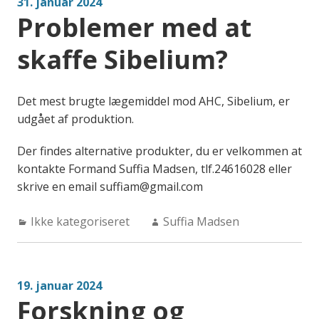
31. januar 2024
Problemer med at
skaffe Sibelium?
Det mest brugte lægemiddel mod AHC, Sibelium, er
udgået af produktion.
Der findes alternative produkter, du er velkommen at
kontakte Formand Suffia Madsen, tlf.24616028 eller
skrive en email suffiam@gmail.com
Categories:
Author:
Ikke kategoriseret
Suffia Madsen
19. januar 2024
Forskning og