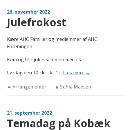
26. november 2022
Julefrokost
Kære AHC Familier og medlemmer af AHC
Foreningen
Kom og fejr julen sammen med os:
“Julefrokost”
Lørdag den 10. dec. kl. 12,
Læs mere
→
Categories:
Author:
Arrangementer
Suffia Madsen
21. september 2022
Temadag på Kobæk