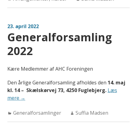
–
21.
oktober
23. april 2022
2022”
Generalforsamling
2022
Kære Medlemmer af AHC Foreningen
Den årlige Generalforsamling afholdes den
14. maj
kl. 14 – Skælskørvej 73, 4250 Fuglebjerg.
Læs
“Generalforsamling
mere
→
2022”
Categories:
Author:
Generalforsamlinger
Suffia Madsen