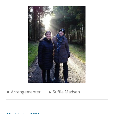
Categories:
Author:
Arrangementer
Suffia Madsen