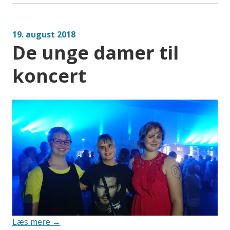
95.000
kr.
til
19. august 2018
forskning”
De unge damer til
koncert
“De
Læs mere
→