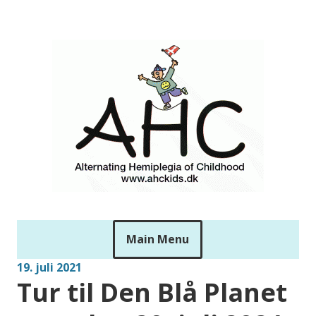
Skip
to
ahckids
content
Main Menu
Aktuelt
19. juli 2021
Tur til Den Blå Planet