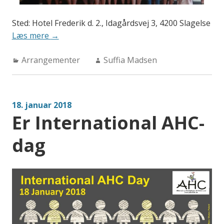
Sted: Hotel Frederik d. 2., Idagårdsvej 3, 4200 Slagelse
“Temadag
Læs mere
→
den
Categories:
Author:
Arrangementer
26.maj
Suffia Madsen
2018”
18. januar 2018
Er International AHC-
dag