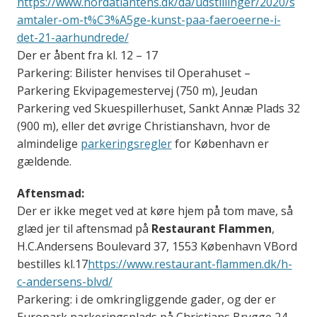
https://www.nordatlantens.dk/da/udstillinger/2020/s
amtaler-om-t%C3%A5ge-kunst-paa-faeroeerne-i-
det-21-aarhundrede/
Der er åbent fra kl. 12 – 17
Parkering: Bilister henvises til Operahuset –
Parkering Ekvipagemestervej (750 m), Jeudan
Parkering ved Skuespillerhuset, Sankt Annæ Plads 32
(900 m), eller det øvrige Christianshavn, hvor de
almindelige
parkeringsregler
for København er
gældende.
Aftensmad:
Der er ikke meget ved at køre hjem på tom mave, så
glæd jer til aftensmad på
Restaurant Flammen
,
H.C.Andersens Boulevard 37, 1553 København VBord
bestilles kl.17
https://www.restaurant-flammen.dk/h-
c-andersens-blvd/
Parkering: i de omkringliggende gader, og der er