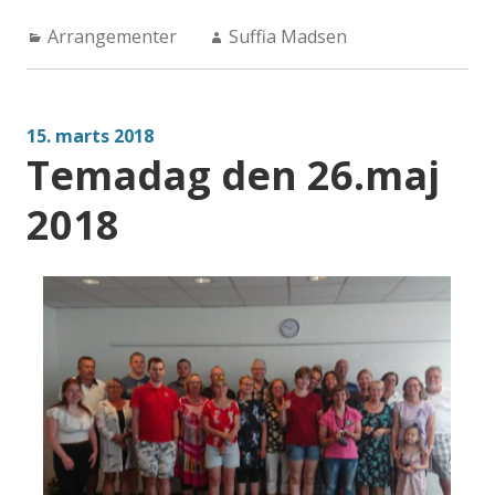
unge
Categories:
Author:
Arrangementer
damer
Suffia Madsen
til
koncert”
15. marts 2018
Temadag den 26.maj
2018