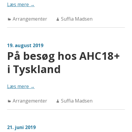
“Temadag
Læs mere
→
for
Categories:
Author:
Arrangementer
patienter,
Suffia Madsen
pårørende
og
interesserede
19. august 2019
lørdag
På besøg hos AHC18+
den
16.
i Tyskland
november
2019”
“På
Læs mere
→
besøg
Categories:
Author:
Arrangementer
hos
Suffia Madsen
AHC18+
i
Tyskland”
21. juni 2019