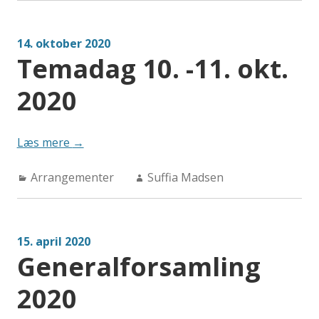
14. oktober 2020
Temadag 10. -11. okt.
2020
“Temadag
Læs mere
→
10.
Categories:
Author:
Arrangementer
-11.
Suffia Madsen
okt.
2020”
15. april 2020
Generalforsamling
2020