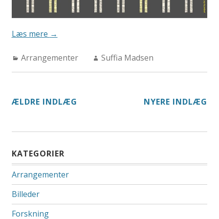
“Er
Læs mere
→
International
Categories:
Author:
Arrangementer
AHC-
Suffia Madsen
dag”
NAVIGATION
ÆLDRE INDLÆG
NYERE INDLÆG
TIL
INDLÆG
KATEGORIER
Arrangementer
Billeder
Forskning