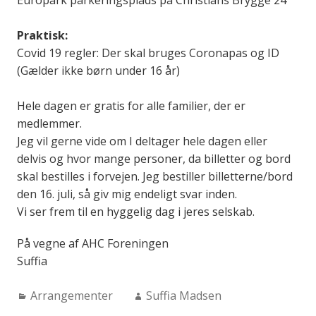
Europark parkeringsplads på Christians Brygge 24
Praktisk:
Covid 19 regler: Der skal bruges Coronapas og ID
(Gælder ikke børn under 16 år)
Hele dagen er gratis for alle familier, der er
medlemmer.
Jeg vil gerne vide om I deltager hele dagen eller
delvis og hvor mange personer, da billetter og bord
skal bestilles i forvejen. Jeg bestiller billetterne/bord
den 16. juli, så giv mig endeligt svar inden.
Vi ser frem til en hyggelig dag i jeres selskab.
På vegne af AHC Foreningen
Suffia
Categories:
Author:
Arrangementer
Suffia Madsen