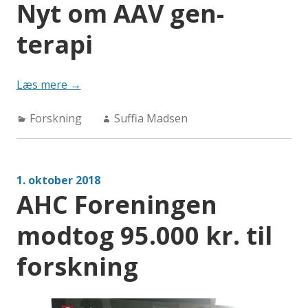
Nyt om AAV gen-
terapi
“Nyt
Læs mere
→
om
Categories:
Author:
Forskning
AAV
Suffia Madsen
gen-
terapi”
1. oktober 2018
AHC Foreningen
modtog 95.000 kr. til
forskning